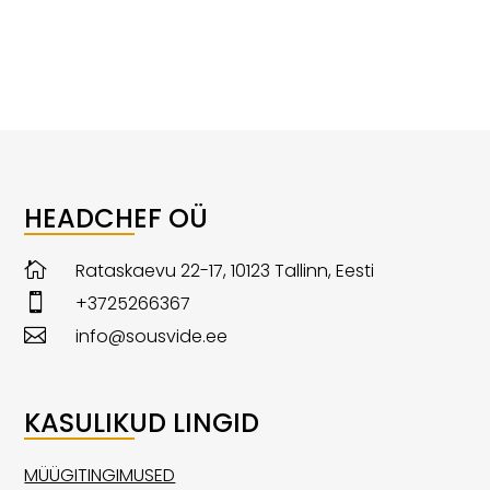
HEADCHEF OÜ

Rataskaevu 22-17, 10123
Tallinn
, Eesti

+3725266367

info@sousvide.ee
KASULIKUD LINGID
MÜÜGITINGIMUSED